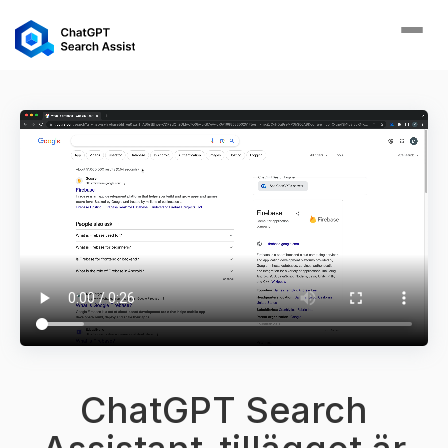
Växla
navig
ChatGPT Search