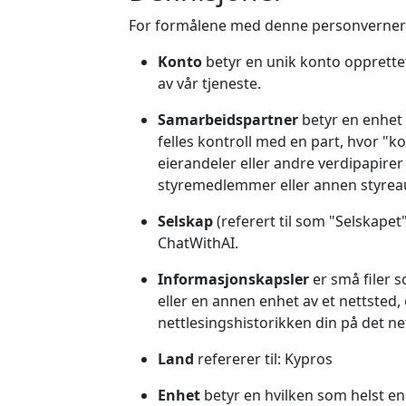
For formålene med denne personverner
Konto
betyr en unik konto opprettet f
av vår tjeneste.
Samarbeidspartner
betyr en enhet s
felles kontroll med en part, hvor "ko
eierandeler eller andre verdipapirer
styremedlemmer eller annen styreau
Selskap
(referert til som "Selskapet",
ChatWithAI.
Informasjonskapsler
er små filer 
eller en annen enhet av et nettsted
nettlesingshistorikken din på det 
Land
refererer til: Kypros
Enhet
betyr en hvilken som helst enh