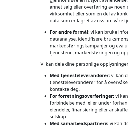
gjennomføre en fusjon, avhendelse,
annet salg eller overføring av noen 
virksomhet eller som en del av konk
data som er lagret av oss om våre t
For andre formål
: vi kan bruke inf
dataanalyse, identifisere bruksmønstr
markedsføringskampanjer og evaluer
tjenestene, markedsføringen og opp
Vi kan dele dine personlige opplysninger
Med tjenesteleverandører:
vi kan 
tjenesteleverandører for å overvåke 
kontakte deg.
For forretningsoverføringer:
vi kan
forbindelse med, eller under forhand
eiendeler, finansiering eller anskaffe
selskap.
Med samarbeidspartnere:
vi kan d