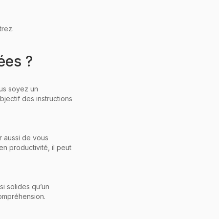
trez.
ées ?
ous soyez un
jectif des instructions
 aussi de vous
 productivité, il peut
i solides qu’un
compréhension.