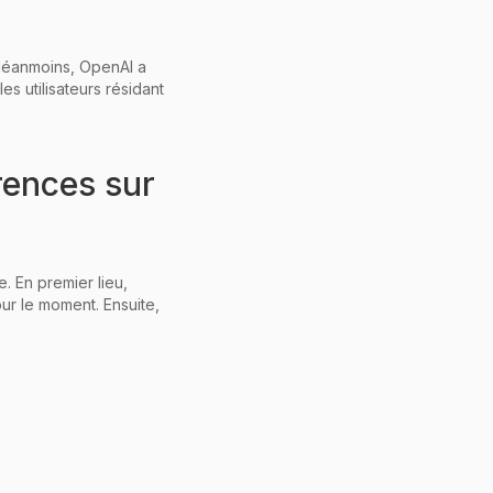
 Néanmoins, OpenAI a
es utilisateurs résidant
rences sur
. En premier lieu,
our le moment. Ensuite,