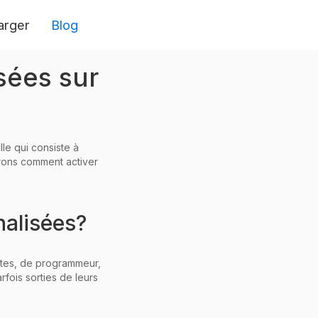
arger
Blog
sées sur
lle qui consiste à
rrons comment activer
nalisées?
extes, de programmeur,
fois sorties de leurs